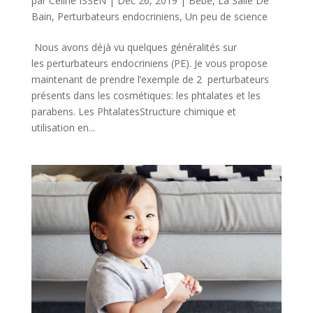
par
Céline ISSEN
|
Déc 26, 2019
|
Bébé
,
La Salle De
Bain
,
Perturbateurs endocriniens
,
Un peu de science
Nous avons déjà vu quelques généralités sur
les perturbateurs endocriniens (PE). Je vous propose
maintenant de prendre l’exemple de 2 perturbateurs
présents dans les cosmétiques: les phtalates et les
parabens. Les PhtalatesStructure chimique et
utilisation en...