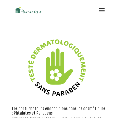
Les perturbateurs endocriniens dans les cosmétiques
: Phtalates et Parabens